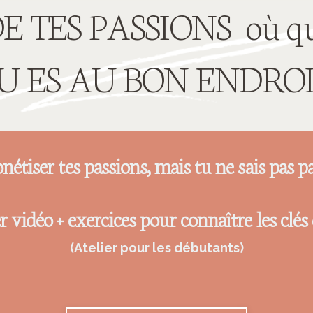
 TES PASSIONS où que
U ES AU BON ENDROI
nétiser tes passions, mais tu ne sais pas
ier vidéo + exercices pour connaître les clé
(Atelier pour les débutants)