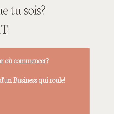
 tu sois?
T!
 par où commencer?
s d'un Business qui roule!