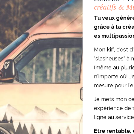
créatifs & Mu
Tu veux génére
grâce à ta cré
es multipassio
Mon kiff, c'est d
"slasheuses" à 
(même au plurie
n'importe où! Je
mesure pour l'e
Je mets mon ce
expérience de 
ligne au service
Être rentable,