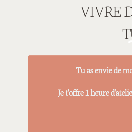
VIVRE DE
T
Tu as envie de mo
Je t'offre 1 heure d'atel