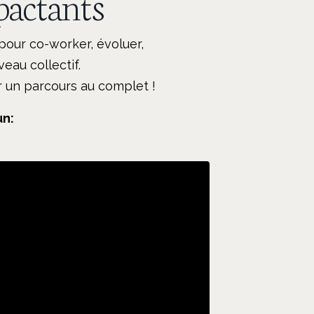
pactants
pour co-worker, évoluer,
eau collectif.
 un parcours au complet !
un: