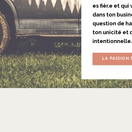
es fièr.e et qu
dans ton busin
question de has
ton unicité et 
intentionnelle.
LA PASSION