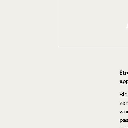
Êtr
app
Blo
ven
wor
pas