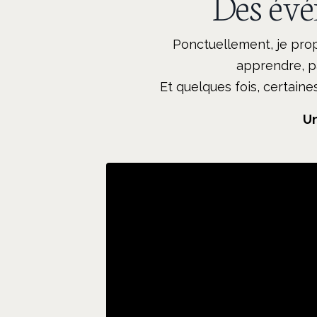
Des évé
Ponctuellement, je prop
apprendre, pa
Et quelques fois, certai
Un