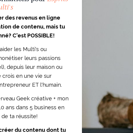
lti's
r des revenus en ligne
ation de contenu, mais tu
nné? C'est POSSIBLE!
'aider les Multi's ou
monétiser leurs passions
l), depuis leur maison ou
 crois en une vie sur
ntrepreneur ET l'humain.
rveau Geek créative + mon
10 ans dans 5 business en
 de ta réussite!
 créer du contenu dont tu