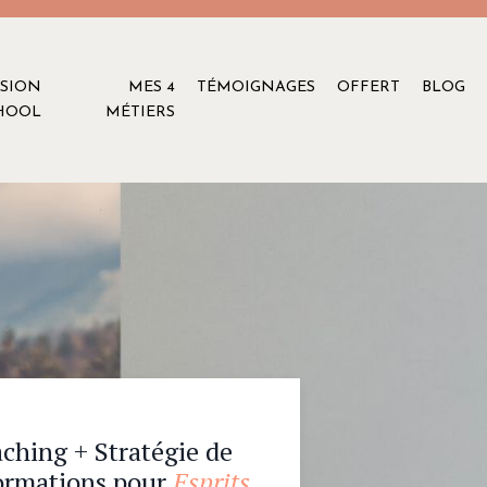
SSION
MES 4
TÉMOIGNAGES
OFFERT
BLOG
HOOL
MÉTIERS
ching + Stratégie de
ormations pour
Esprits