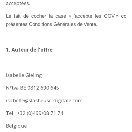
acceptées.
L
e
fait
de
cocher
la
case
«
j’accepte
les
CGV
»
cons
présentes
Conditions
Géné
rales
de
Vente.
1. Auteur de l'offre
Isabelle Gieling
N°tva BE 0812 690 645
isabelle@slasheuse-digitale.com
Tel : +32 (0)499/08.71.74
Belgique